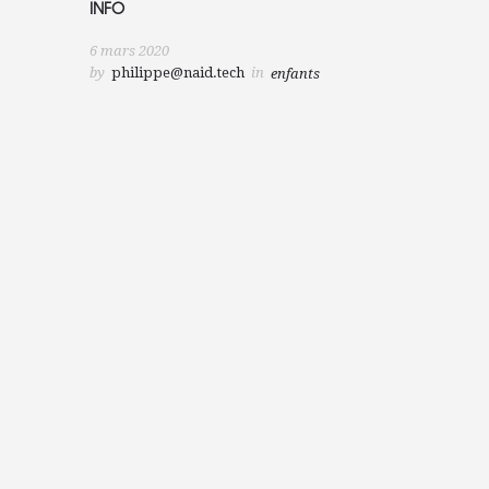
INFO
6 mars 2020
by
philippe@naid.tech
in
enfants