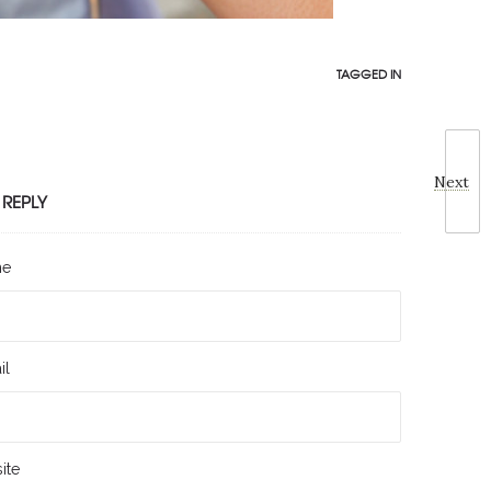
TAGGED IN
Next
 REPLY
me
il
ite