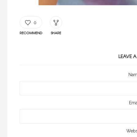
0
RECOMMEND
SHARE
LEAVE A
Na
Ema
Webs