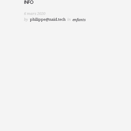
INFO
6 mars 2020
by
philippe@naid.tech
in
enfants