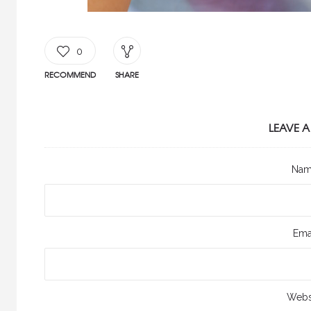
0
RECOMMEND
SHARE
LEAVE A
Na
Ema
Webs