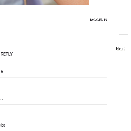
TAGGED IN
Next
 REPLY
me
il
ite