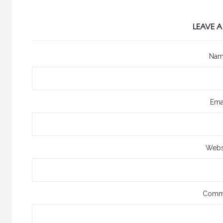
LEAVE A
Na
Ema
Webs
Comm