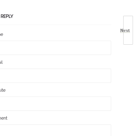
 REPLY
Next
me
il
ite
ent