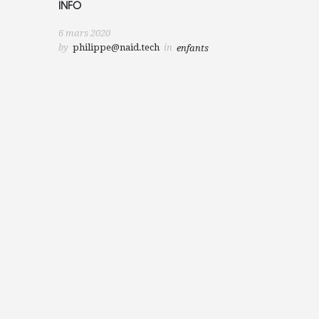
INFO
6 mars 2020
by
philippe@naid.tech
in
enfants