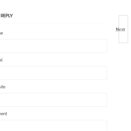
 REPLY
Next
me
il
ite
ent