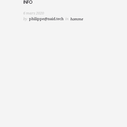
INFO
6 mars 2020
by
philippe@naid.tech
in
homme