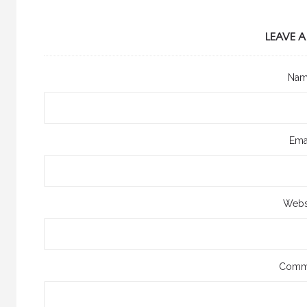
LEAVE A
Na
Ema
Webs
Comm