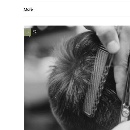
More
0
0