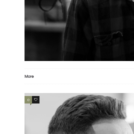
HOMME 2
homme
More
0
0