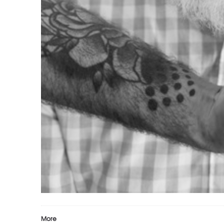
HOMME 5
homme
More