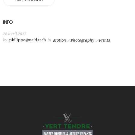
INFO
26 avril 2017
by
philippe@naid.tech
in
Motion
Photography
Prints