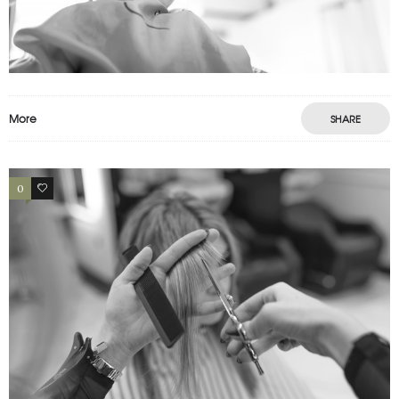
ENFANT 2
enfants
More
SHARE
0
0
ENFANT 1
enfants