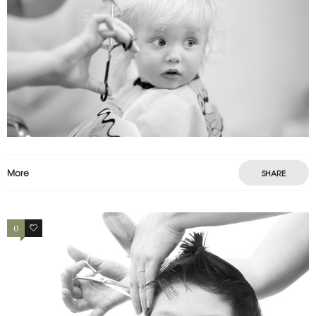
ENFANT 4
enfants
More
SHARE
0
0