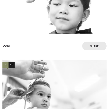
ENFANT 3
enfants
More
SHARE
0
0