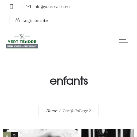
info@yourmail.com
Login on site
enfants
Home
Portfolio
Page 2
0
0